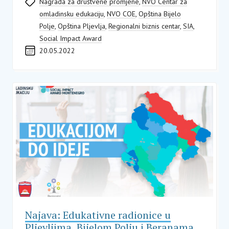
Nagrada za društvene promjene
,
NVO Centar za
omladinsku edukaciju
,
NVO COE
,
Opština Bijelo
Polje
,
Opština Pljevlja
,
Regionalni biznis centar
,
SIA
,
Social Impact Award
20.05.2022
Najava: Edukativne radionice u
Pljevljima, Bijelom Polju i Beranama