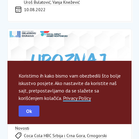
Uroš Bulatović
,
Vanja Knežević
10.08.2022
Koristimo ih kako bismo vam obezbedili što bolje
iskustvo posjete. Ako nastavite da koristite naš
sajt, pretpostavljamo da se slažete sa
korišćenjem kolačića.
Privacy Policy
Ko je stručni žiri tim koji će proglasiti
Ok
pobjednike SIA programa?
Novosti
Coca Cola HBC Srbija i Crna Gora
,
Crnogorski