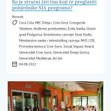
Ko je stručni žiri tim koji će proglasiti
pobjednike SIA programa?
Novosti
Coca Cola HBC Srbija i Crna Gora
,
Crnogorski
Telekom
,
društveni preduzetnici
,
Erste banka
,
Glavni
grad Podgorica
,
Investiciono-razvojni fond
,
Kodio
,
Ministarstvo nauke i tehnološkog razvoja
,
NVO COE
,
Privredna komora Crne Gore
,
Social Impact Award
,
Univerzitet Crne Gore
,
Univerzitet Donja Gorica
,
Univerzitet Mediteran
,
žiri tim
04.08.2022