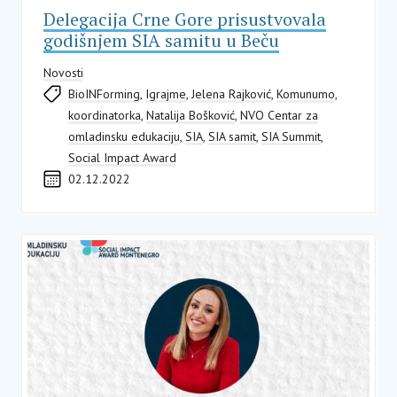
Delegacija Crne Gore prisustvovala
godišnjem SIA samitu u Beču
Novosti
BioINForming
,
Igrajme
,
Jelena Rajković
,
Komunumo
,
koordinatorka
,
Natalija Bošković
,
NVO Centar za
omladinsku edukaciju
,
SIA
,
SIA samit
,
SIA Summit
,
Social Impact Award
02.12.2022