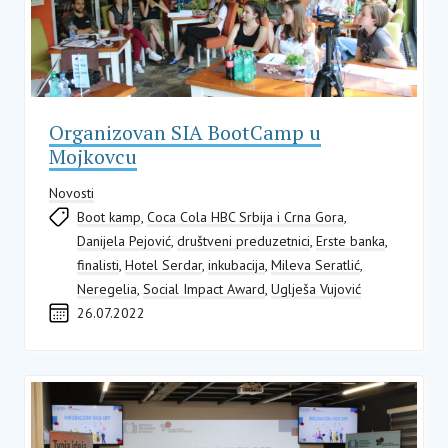
Organizovan SIA BootCamp u
Mojkovcu
Novosti
Boot kamp
,
Coca Cola HBC Srbija i Crna Gora
,
Danijela Pejović
,
društveni preduzetnici
,
Erste banka
,
finalisti
,
Hotel Serdar
,
inkubacija
,
Mileva Seratlić
,
Neregelia
,
Social Impact Award
,
Uglješa Vujović
26.07.2022