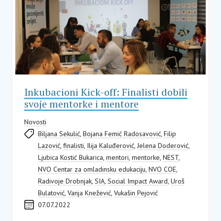
Inkubacioni Kick-off: Finalisti dobili
svoje mentorke i mentore
Novosti
Biljana Sekulić
,
Bojana Femić Radosavović
,
Filip
Lazović
,
finalisti
,
Ilija Kaluđerović
,
Jelena Doderović
,
Ljubica Kostić Bukarica
,
mentori
,
mentorke
,
NEST
,
NVO Centar za omladinsku edukaciju
,
NVO COE
,
Radivoje Drobnjak
,
SIA
,
Social Impact Award
,
Uroš
Bulatović
,
Vanja Knežević
,
Vukašin Pejović
07.07.2022