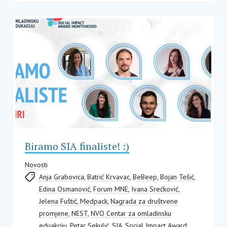
Biramo SIA finaliste! :)
Novosti
Anja Grabovica
,
Batrić Krvavac
,
BeBeep
,
Bojan Tešić
,
Edina Osmanović
,
Forum MNE
,
Ivana Srećković
,
Jelena Fuštić
,
Medpack
,
Nagrada za društvene
promjene
,
NEST
,
NVO Centar za omladinsku
eduakciju
,
Petar Sekulić
,
SIA
,
Social Impact Award
,