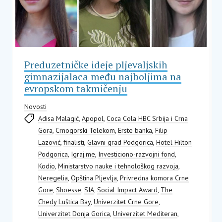
Preduzetničke ideje pljevaljskih
gimnazijalaca među najboljima na
evropskom takmičenju
Novosti
Adisa Malagić
,
Apopol
,
Coca Cola HBC Srbija i Crna
Gora
,
Crnogorski Telekom
,
Erste banka
,
Filip
Lazović
,
finalisti
,
Glavni grad Podgorica
,
Hotel Hilton
Podgorica
,
Igraj.me
,
Investiciono-razvojni fond
,
Kodio
,
Ministarstvo nauke i tehnološkog razvoja
,
Neregelia
,
Opština Pljevlja
,
Privredna komora Crne
Gore
,
Shoesse
,
SIA
,
Social Impact Award
,
The
Chedy Luštica Bay
,
Univerzitet Crne Gore
,
Univerzitet Donja Gorica
,
Univerzitet Mediteran
,