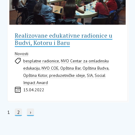
Realizovane edukativne radionice u
Budvi, Kotoru i Baru
Novosti
besplatne radionice
,
NVO Centar za omladinsku
edukaciju
,
NVO COE
,
Opština Bar
,
Opština Budva
,
Opština Kotor
,
preduzetničke ideje
,
SIA
,
Social
Impact Award
15.04.2022
ПО СТРАНИ
Current page
1
Страница
2
Следећа страна
›