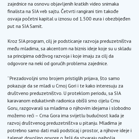
zajednice na osnovu objavljenih kratkih video snimaka
finalista na SIA veb sajtu. Četvrti rangirani tim takođe
osvaja početni kapital u iznosu od 1.500 eura i obezbijeđen
put na SIA Samit.
Kroz SIA program, cilj je podsticanje razvoja preduzetništva
među mladima, sa akcentom na biznis ideje koje su u skladu
sa principima održivog razvoja i koje imaju za cilj da
odgovore na neki od gorućih problema zajednice.
“Prezadovoljni smo brojem pristiglih prijava, što samo
pokazuje da se mladi u Crnoj Gori i te kako interesuju za
društveno preduzetništvo. U proteklom periodu, sa SIA
karavanom edukativnih radionica obišli smo cijelu Crnu
Goru, razgovarali sa mladima o njihovim idejama i slobodno
možemo reći – Crna Gora ima svijetlu budućnost kada je
razvoj društvenog preduzetništva u pitanju. Mladima je
potrebno samo dati mali podsticaj i prostor, a njihove ideje i
talenat dovoljno govore o želji da stvaraju najbolja