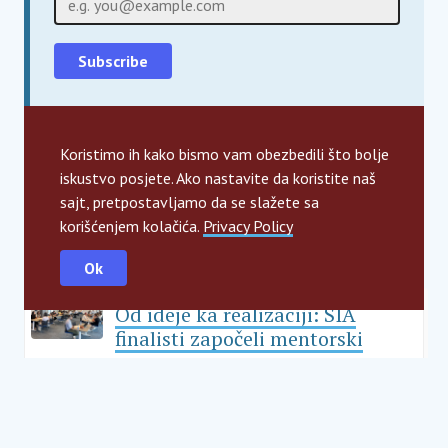
For information about our privacy practices and
contact details, please review our privacy policy
Koristimo ih kako bismo vam obezbedili što bolje
page.
Privacy Policy
iskustvo posjete. Ako nastavite da koristite naš
sajt, pretpostavljamo da se slažete sa
korišćenjem kolačića.
Privacy Policy
More great articles
Ok
Od ideje ka realizaciji: SIA
finalisti započeli mentorski
program
Uncategorized
10.07.2026