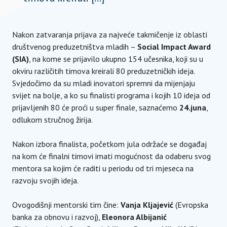
Nakon zatvaranja prijava za najveće takmičenje iz oblasti
društvenog preduzetništva mladih –
Social Impact Award
(SIA)
, na kome se prijavilo ukupno 154 učesnika, koji su u
okviru različitih timova kreirali 80 preduzetničkih ideja.
Svjedočimo da su mladi inovatori spremni da mijenjaju
svijet na bolje, a ko su finalisti programa i kojih 10 ideja od
prijavljenih 80 će proći u super finale, saznaćemo
24.juna
,
odlukom stručnog žirija.
Nakon izbora finalista, početkom jula održaće se događaj
na kom će finalni timovi imati mogućnost da odaberu svog
mentora sa kojim će raditi u periodu od tri mjeseca na
razvoju svojih ideja.
Ovogodišnji mentorski tim čine:
Vanja Kljajević
(Evropska
banka za obnovu i razvoj),
Eleonora Albijanić