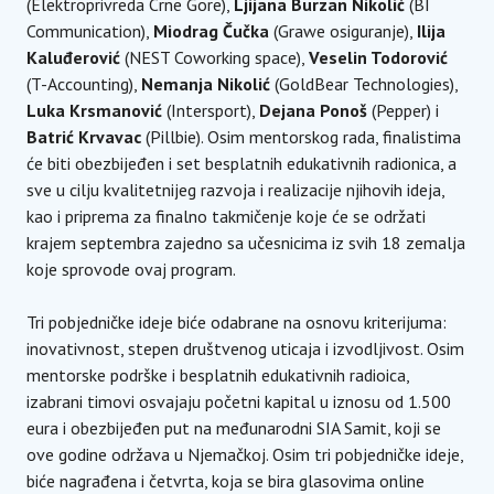
(Elektroprivreda Crne Gore),
Ljijana Burzan Nikolić
(BI
Communication),
Miodrag Čučka
(Grawe osiguranje),
Ilija
Kaluđerović
(NEST Coworking space),
Veselin Todorović
(T-Accounting),
Nemanja Nikolić
(GoldBear Technologies),
Luka Krsmanović
(Intersport),
Dejana Ponoš
(Pepper) i
Batrić Krvavac
(Pillbie). Osim mentorskog rada, finalistima
će biti obezbijeđen i set besplatnih edukativnih radionica, a
sve u cilju kvalitetnijeg razvoja i realizacije njihovih ideja,
kao i priprema za finalno takmičenje koje će se održati
krajem septembra zajedno sa učesnicima iz svih 18 zemalja
koje sprovode ovaj program.
Tri pobjedničke ideje biće odabrane na osnovu kriterijuma:
inovativnost, stepen društvenog uticaja i izvodljivost. Osim
mentorske podrške i besplatnih edukativnih radioica,
izabrani timovi osvajaju početni kapital u iznosu od 1.500
eura i obezbijeđen put na međunarodni SIA Samit, koji se
ove godine održava u Njemačkoj. Osim tri pobjedničke ideje,
biće nagrađena i četvrta, koja se bira glasovima online