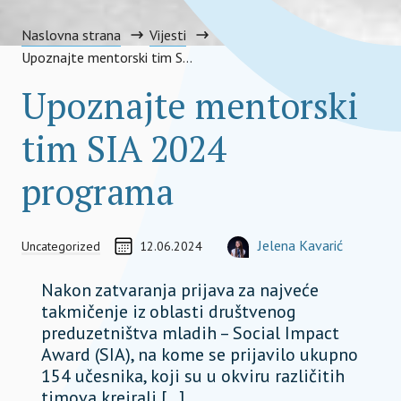
Naslovna strana
Vijesti
Upoznajte mentorski tim SIA 2024 programa
Upoznajte mentorski
tim SIA 2024
programa
Coordinato
CREATED ON
АУТОР
Jelena Kavarić
Uncategorized
12.06.2024
COORDINATOR, TEAM MEMBER
jelena.kavaric@socialimpactawa
Nakon zatvaranja prijava za najveće
takmičenje iz oblasti društvenog
preduzetništva mladih – Social Impact
Award (SIA), na kome se prijavilo ukupno
154 učesnika, koji su u okviru različitih
timova kreirali […]