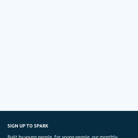
SIGN UP TO SPARK
Built by young people, for young people, our monthly