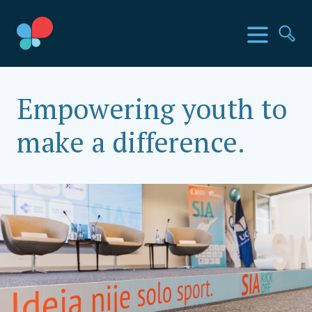
Skip
to
SIA Countries
Изборн
Пр
content
Social Impact Award Montenegro
Empowering youth to
make a difference.