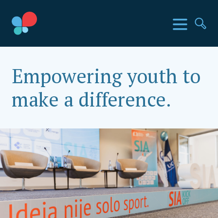
Skip
to
SIA Countries
Изборн
Пр
content
Social Impact Award Montenegro
Empowering youth to
make a difference.