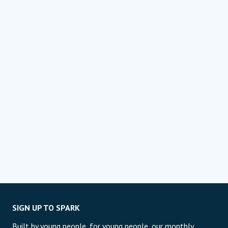
SIGN UP TO SPARK
Built by young people, for young people, our monthly